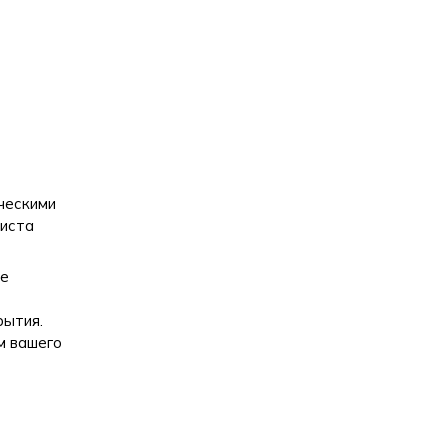
ческими
листа
ие
рытия.
м вашего