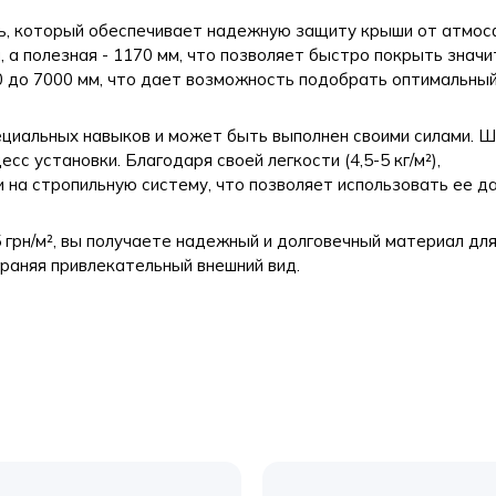
ь, который обеспечивает надежную защиту крыши от атмо
 а полезная - 1170 мм, что позволяет быстро покрыть знач
0 до 7000 мм, что дает возможность подобрать оптимальны
циальных навыков и может быть выполнен своими силами. Ш
с установки. Благодаря своей легкости (4,5-5 кг/м²),
 на стропильную систему, что позволяет использовать ее д
 грн/м², вы получаете надежный и долговечный материал дл
Отправить
храняя привлекательный внешний вид.