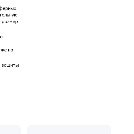
сферных
ительную
й размер
аг
аже на
я защиты