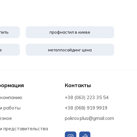
пить
профнастил в киеве
е
металлосайдинг цена
формация
Контакты
 компанию
+38 (063) 223 35 54
и работы
+38 (068) 919 9919
езное
pokrov.plus@gmail.com
и представительства