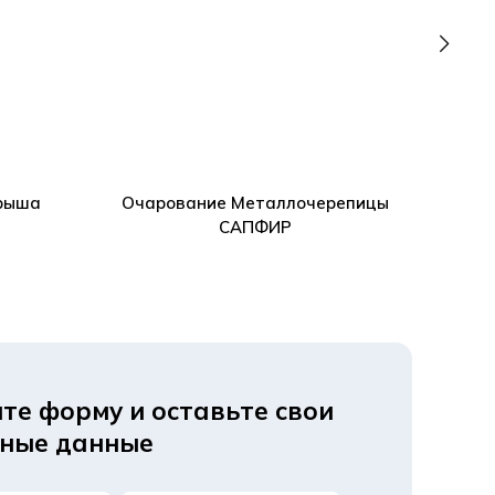
крыша
Очарование Металлочерепицы
Метал
САПФИР
те форму и оставьте свои
тные данные