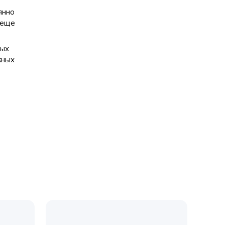
янно
 еще
ных
жных