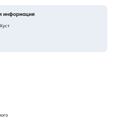
я информация
Хуст

ного