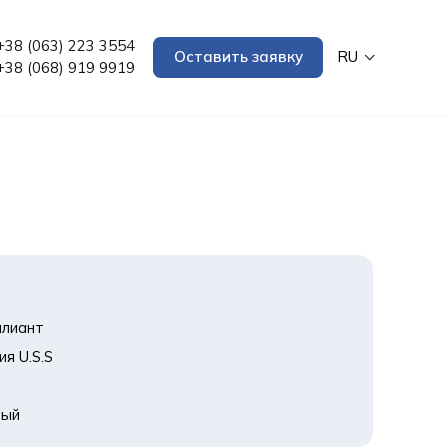
+38 (063) 223 3554
Оставить заявку
RU
+38 (068) 919 9919
лиант

 U.S.S

вый