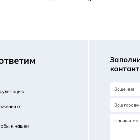
ответим
Заполни
контак
нсультацию
ложения о
лобы к нашей