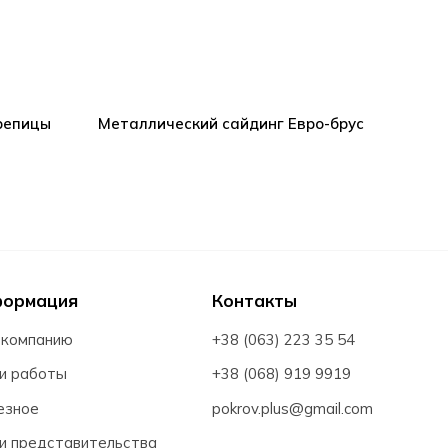
репицы
Металлический сайдинг Евро-брус
формация
Контакты
 компанию
+38 (063) 223 35 54
и работы
+38 (068) 919 9919
езное
pokrov.plus@gmail.com
и представительства