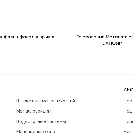
к-фальц фасад и крыша
Очарование Металлоче
САПФИР
Ин
Штакетник металлический
Про
Металлосайдинг
Наш
Водосточные системы
Пол
Мансардные окна
Наш