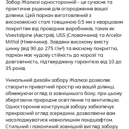
Забор Жалюзі односторонній - це сучасне та
практичне рішення для огородження вашої
ділянки. Цей паркан виготовлений з
високоякісної сталі товщиною 0,5 мм з кварцовим
покриттям від провідних виробників, таких як
Voestalpine (Австрія), USS (Словаччина) та Arcelor
Mittal (Німеччина). Завдяки високому вмісту
цинку (від 90 до 275 г/м²) та якісному покриттю,
паркан має чудову стійкість до корозії та
довговічність, підтверджену гарантією від 10 до
35 років.
Унікальний дизайн забору Жалюзі дозволяє
створити приватний простір на вашій ділянці,
обмежуючи огляд із зовнішнього боку, при цьому
зберігаючи природне освітлення та вентиляцію.
Одностороння конструкція забору забезпечує
прекрасний огляд зсередини, дозволяючи вам
насолоджуватися навколишнім ландшафтом.
Стильний і лаконічний зовнішній вигляд забору