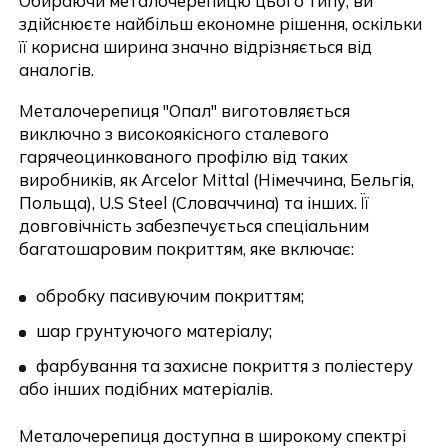
Обираючи металочерепицю цього типу, ви
здійснюєте найбільш економне рішення, оскільки
її корисна ширина значно відрізняється від
аналогів.
Надіслати
Металочерепиця "Опал" виготовляється
виключно з високоякісного сталевого
гарячеоцинкованого профілю від таких
виробників, як Arcelor Mittal (Німеччина, Бельгія,
Польща), U.S Steel (Словаччина) та інших. Її
довговічність забезпечується спеціальним
багатошаровим покриттям, яке включає:
обробку пасивуючим покриттям;
шар грунтуючого матеріалу;
фарбування та захисне покриття з поліестеру
або інших подібних матеріалів.
Металочерепиця доступна в широкому спектрі