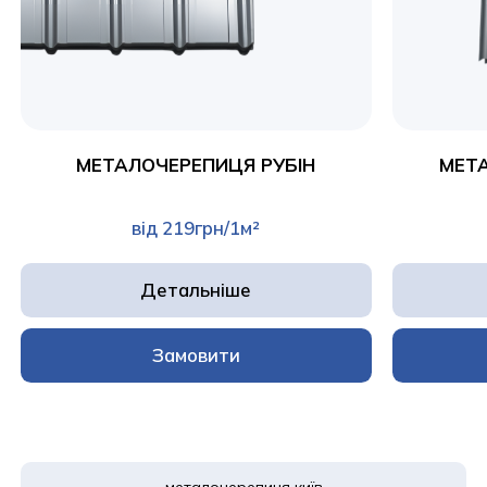
МЕТАЛОЧЕРЕПИЦЯ РУБІН
МЕТ
від 219грн/1м²
Детальніше
Замовити
металочерепиця київ