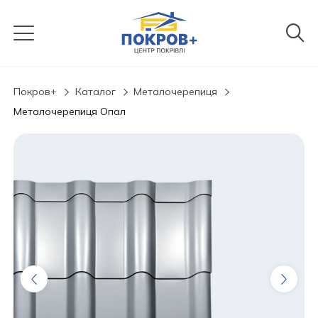
Покров+
Каталог
Металочерепиця
Металочерепиця Опал