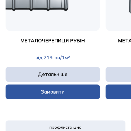
МЕТАЛОЧЕРЕПИЦЯ РУБІН
МЕТ
від 219грн/1м²
Детальніше
Замовити
профлиста ціна