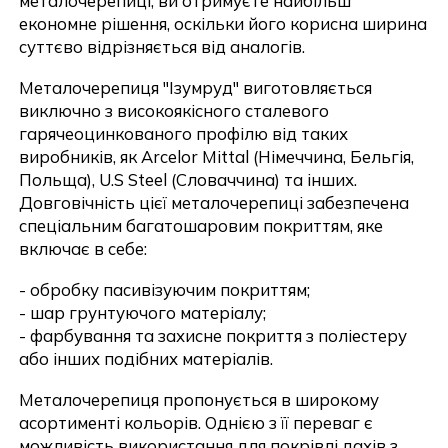
металочерепиці, ви отримуєте найбільш
економне рішення, оскільки його корисна ширина
суттєво відрізняється від аналогів.
Надіслати
Металочерепиця "Ізумруд" виготовляється
виключно з високоякісного сталевого
гарячеоцинкованого профілю від таких
виробників, як Arcelor Mittal (Німеччина, Бельгія,
Польща), U.S Steel (Словаччина) та інших.
Довговічність цієї металочерепиці забезпечена
спеціальним багатошаровим покриттям, яке
включає в себе:
- обробку пасивізуючим покриттям;
- шар грунтуючого матеріалу;
- фарбування та захисне покриття з поліестеру
або інших подібних матеріалів.
Металочерепиця пропонується в широкому
асортименті кольорів. Однією з її переваг є
можливість використання для покрівлі дахів з